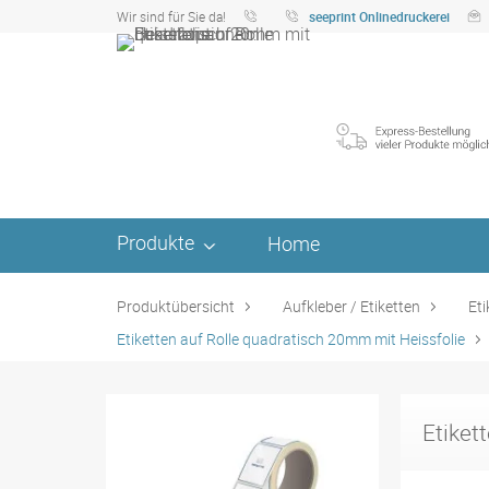
Wir sind für Sie da!
seeprint Onlinedruckerei
Produkte
Home
Produktübersicht
Aufkleber / Etiketten
Eti
Etiketten auf Rolle quadratisch 20mm mit Heissfolie
Etiket