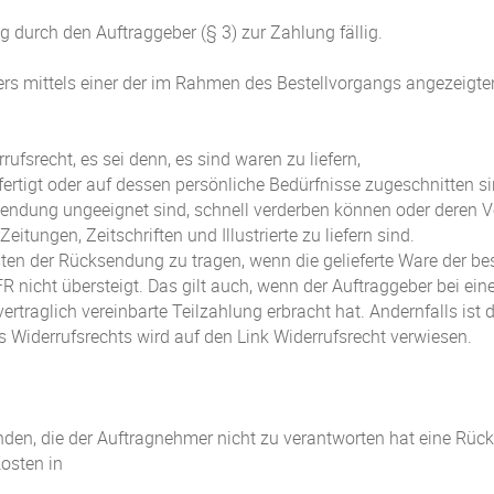
g durch den Auftraggeber (§ 3) zur Zahlung fällig.
ers mittels einer der im Rahmen des Bestellvorgangs angezeigt
rufsrecht, es sei denn, es sind waren zu liefern,
ertigt oder auf dessen persönliche Bedürfnisse zugeschnitten si
sendung ungeeignet sind, schnell verderben können oder deren V
itungen, Zeitschriften und Illustrierte zu liefern sind.
ten der Rücksendung zu tragen, wenn die gelieferte Ware der best
nicht übersteigt. Das gilt auch, wenn der Auftraggeber bei ei
ertraglich vereinbarte Teilzahlung erbracht hat. Andernfalls ist
Widerrufsrechts wird auf den Link Widerrufsrecht verwiesen.
en, die der Auftragnehmer nicht zu verantworten hat eine Rücke
osten in