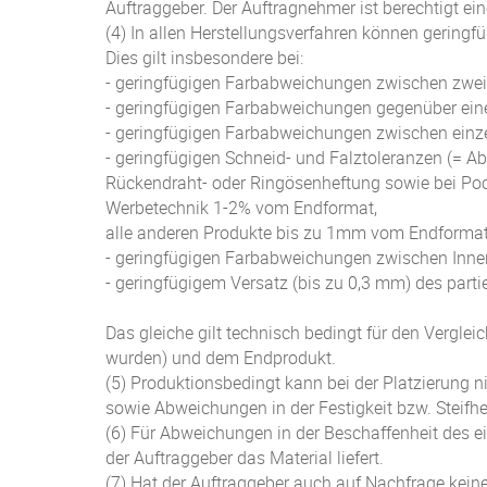
Auftraggeber. Der Auftragnehmer ist berechtigt ein
(4) In allen Herstellungsverfahren können gering
Dies gilt insbesondere bei:
- geringfügigen Farbabweichungen zwischen zwei
- geringfügigen Farbabweichungen gegenüber eine
- geringfügigen Farbabweichungen zwischen einze
- geringfügigen Schneid- und Falztoleranzen (= 
Rückendraht- oder Ringösenheftung sowie bei Po
Werbetechnik 1-2% vom Endformat,
alle anderen Produkte bis zu 1mm vom Endformat
- geringfügigen Farbabweichungen zwischen Inne
- geringfügigem Versatz (bis zu 0,3 mm) des part
Das gleiche gilt technisch bedingt für den Vergl
wurden) und dem Endprodukt.
(5) Produktionsbedingt kann bei der Platzierung n
sowie Abweichungen in der Festigkeit bzw. Steif
(6) Für Abweichungen in der Beschaffenheit des ei
der Auftraggeber das Material liefert.
(7) Hat der Auftraggeber auch auf Nachfrage kein