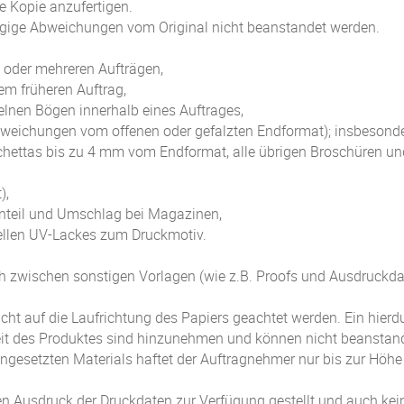
e Kopie anzufertigen.
fügige Abweichungen vom Original nicht beanstandet werden.
 oder mehreren Aufträgen,
m früheren Auftrag,
lnen Bögen innerhalb eines Auftrages,
Abweichungen vom offenen oder gefalzten Endformat); insbesond
chettas bis zu 4 mm vom Endformat, alle übrigen Broschüren u
),
nteil und Umschlag bei Magazinen,
iellen UV-Lackes zum Druckmotiv.
eich zwischen sonstigen Vorlagen (wie z.B. Proofs und Ausdruckd
icht auf die Laufrichtung des Papiers geachtet werden. Ein hier
heit des Produktes sind hinzunehmen und können nicht beanstan
ngesetzten Materials haftet der Auftragnehmer nur bis zur Höhe 
en Ausdruck der Druckdaten zur Verfügung gestellt und auch kei